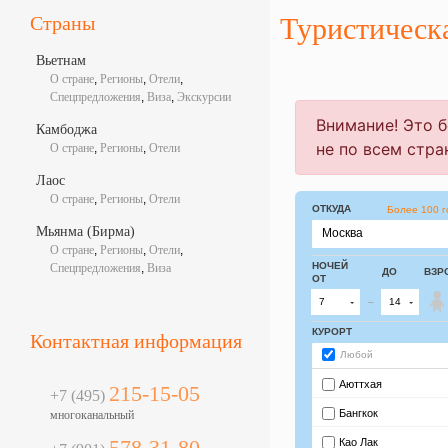
Страны
Туристическ
Вьетнам
О стране
,
Регионы
,
Отели
,
Спецпредложения
,
Виза
,
Экскурсии
Камбоджа
О стране
,
Регионы
,
Отели
Лаос
О стране
,
Регионы
,
Отели
Мьянма (Бирма)
О стране
,
Регионы
,
Отели
,
Спецпредложения
,
Виза
Контактная информация
215-15-05
+7 (495)
многоканальный
578-31-80