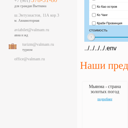
+7 (901)
для граждан Вьетнама
ш.Энтузиастов, 11А кор.3
м. Авиамоторная
aviabilet@valmam.ru
авиа и жд
turizm@valmam.ru
../../../../.env
туризм
office@valmam.ru
Наши пре
Мьянма - страна
золотых погод
подробнее