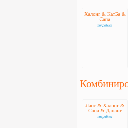
Халонг & КатБа &
Сапа
подробнее
Комбиниро
Лаос & Халонг &
Сапа & Дананг
подробнее