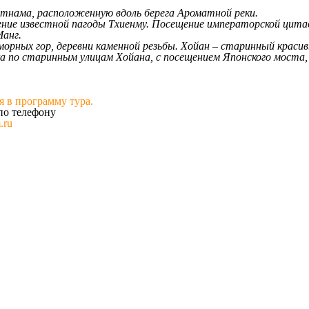
тнама, расположенную вдоль берега Ароматной реки.
ещение известной пагоды Тхиенму. Посещение императорской ци
Манг.
орных гор, деревни каменной резьбы. Хойан – старинный красивы
о старинным улицам Хойана, с посещением Японского моста, Ки
 в программу тура.
по телефону
.ru