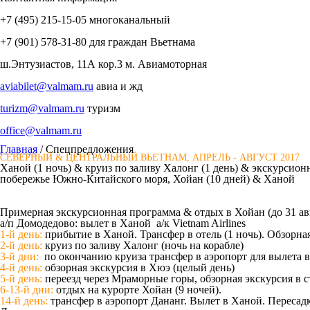
+7 (495)
215-15-05
многоканальный
+7 (901)
578-31-80
для граждан Вьетнама
ш.Энтузиастов, 11А кор.3
м. Авиамоторная
aviabilet@valmam.ru
авиа и жд
turizm@valmam.ru
туризм
office@valmam.ru
Главная
/ Спецпредложения
СЕВЕРНЫЙ & ЦЕНТРАЛЬНЫЙ ВЬЕТНАМ, АПРЕЛЬ - АВГУСТ 2017
Ханой (1 ночь) & круиз по заливу Халонг (1 день) & экскурсио
побережье Южно-Китайского моря, Хойан (10 дней) & Ханой
Примерная экскурсионная программа & отдых в Хойан (до 31 авг
а/п Домодедово: вылет в Ханой а/к Vietnam Airlines
1-й день:
прибытие в Ханой. Трансфер в отель (1 ночь). Обзорн
2-й день:
круиз по заливу Халонг (ночь на корабле)
3-й дни:
по окончанию круиза трансфер в аэропорт для вылета 
4-й день:
обзорная экскурсия в Хюэ (целый день)
5-й день:
переезд через Мраморные горы, обзорная экскурсия в 
6-13-й дни:
отдых на курорте Хойан (9 ночей).
14-й день:
трансфер в аэропорт Дананг. Вылет в Ханой. Пересадк