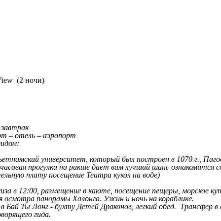
 View (2 ночи)
 завтрак
рт – отель – аэропорт
гидом:
тнамский университет, который был построен в 1070 г., Пагода
часовая прогулка на рикше дает вам лучший шанс ознакомится с
льную плату посещение Театра кукол на воде)
уиза в 12:00, размещение в каюте, посещение пещеры, морское ку
ля осмотра панорамы Халонга. Ужин и ночь на кораблике.
в Бай Ты Лонг - бухту Детей Драконов, легкий обед. Трансфер 
ворящего гида.