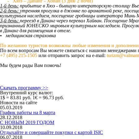
- Хюэ – Дананг - Хойан (3 дня/ 2 ночи)
1-й день:
прибытие в Хюэ - бывшую императорскую столицу Вье
2-й день:
утренняя прогулка в джонке по ароматной реке, пос
культурным наследием, посещение гробницы императора Минь 
3-й день:
переезд в Дананг через перевал Хайван. Посещение Мрам
признанный ЮНЕСКО мировым культурным наследием. Прогулка п
в Дананг для размещения в отеле.
•
медицинская страховка
По желанию туристов возможны любые изменения и дополнения
По всем вопросам Вы можете связаться с нашими менеджерами 
+7 (495) 215-1505
или отправить запрос на e-mail:
turizm@valmam
Мы будем рады Вам помочь!
Скачать программу >>
Внутренний курс валют:
1$ = 83.81 руб.
1€ = 96.73 руб.
Новости на сайте
05.03.2019
График работы на 8 марта
28.12.2018
С НОВЫМ 2019 ГОДОМ
10.09.2018
Отдыхайте и совершайте покупки с картой ISIC
06.07.2018