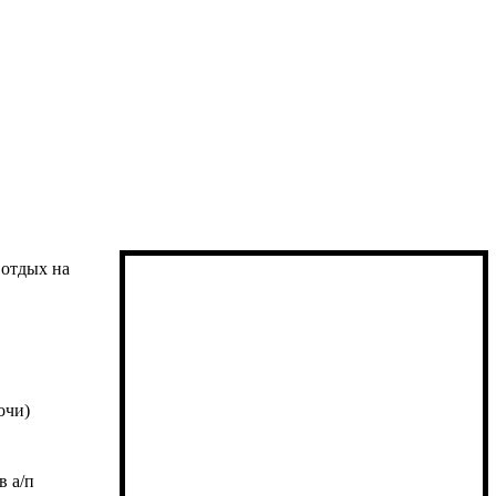
 отдых на
ночи)
в а/п