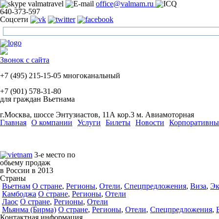
valmatravel
office@valmam.ru
640-373-597
Соцсети
Звонок с сайта
+7 (495)
215-15-05
многоканальный
+7 (901)
578-31-80
для граждан Вьетнама
г.Москва, шоссе Энтузиастов, 11А кор.3
м. Авиамоторная
Главная
О компании
Услуги
Билеты
Новости
Корпоративны
3-е место по
обьему продаж
в России в 2013
Страны
Вьетнам
О стране
,
Регионы
,
Отели
,
Спецпредложения
,
Виза
,
Эк
Камбоджа
О стране
,
Регионы
,
Отели
Лаос
О стране
,
Регионы
,
Отели
Мьянма (Бирма)
О стране
,
Регионы
,
Отели
,
Спецпредложения
,
Контактная информация