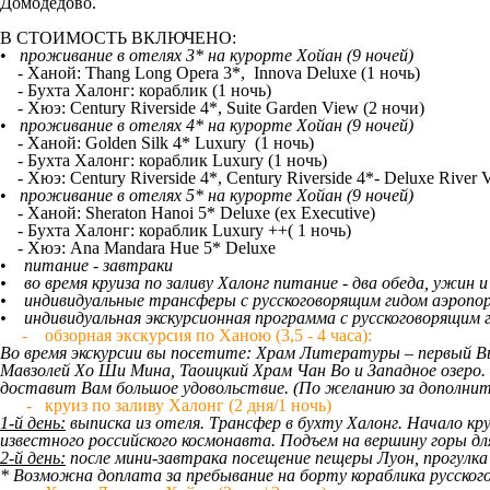
Домодедово.
В СТОИМОСТЬ ВКЛЮЧЕНО:
•
проживание в отелях 3* на курорте Хойан (9 ночей)
-
Ханой: Thang Long Opera 3*, Innova Deluxe (1 ночь)
-
Бухта Халонг: кораблик (1 ночь)
-
Хюэ: Century Riverside 4*, Suite Garden View (2 ночи)
•
проживание в отелях 4* на курорте Хойан (9 ночей)
-
Ханой: Golden Silk 4* Luxury (1 ночь)
-
Бухта Халонг: кораблик Luxury (1 ночь)
-
Хюэ: Century Riverside 4*, Century Riverside 4*- Deluxe River
•
проживание в отелях 5* на курорте Хойан (9 ночей)
-
Ханой: Sheraton Hanoi 5* Deluxe (ex Executive)
-
Бухта Халонг: кораблик Luxury ++( 1 ночь)
-
Хюэ: Ana Mandara Hue 5* Deluxe
•
питание - завтраки
•
во время круиза по заливу Халонг питание - два обеда, ужин и
•
индивидуальные трансферы c русскоговорящим гидом аэропо
•
индивидуальная экскурсионная программа с русскоговорящим 
- обзорная экскурсия по Ханою (3,5 - 4 часа):
Во время экскурсии вы посетите: Храм Литературы – первый Вье
Мавзолей Хо Ши Мина, Таоицкий Храм Чан Во и Западное озеро. 
доставит Вам большое удовольствие. (По желанию за дополните
- круиз по заливу Халонг (2 дня/1 ночь)
1-й день:
выписка из отеля. Трансфер в бухту Халонг. Начало кр
известного российского космонавта. Подъем на вершину горы д
2-й день:
после мини-завтрака посещение пещеры Луон, прогулка 
* Возможна доплата за пребывание на борту кораблика русского