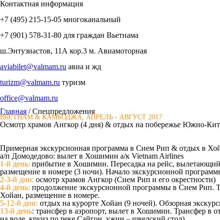
Контактная информация
+7 (495)
215-15-05
многоканальный
+7 (901)
578-31-80
для граждан Вьетнама
ш.Энтузиастов, 11А кор.3
м. Авиамоторная
aviabilet@valmam.ru
авиа и жд
turizm@valmam.ru
туризм
office@valmam.ru
Главная
/ Спецпредложения
ВЬЕТНАМ & КАМБОДЖА, АПРЕЛЬ - АВГУСТ 2017
Осмотр храмов Ангкор (4 дня) & отдых на побережье Южно-Кита
Примерная экскурсионная программа в Сием Рип & отдых в Хо
а/п Домодедово: вылет в Хошимин а/к Vietnam Airlines
1-й день:
прибытие в Хошимин. Пересадка на рейс, вылетающий 
размещение в номере (3 ночи). Начало экскурсионной програм
2-3-й дни:
осмотр храмов Ангкор (Сием Рип и его окрестности)
4-й день:
продолжение экскурсионной программы в Сием Рип. Тра
Хойан, размещение в номере.
5-12-й дни:
отдых на курорте Хойан (9 ночей). Обзорная экску
13-й день
: трансфер в аэропорт, вылет в Хошимин. Трансфер в о
на воде, круиз по реке Сайгон, ужин – шведский стол)