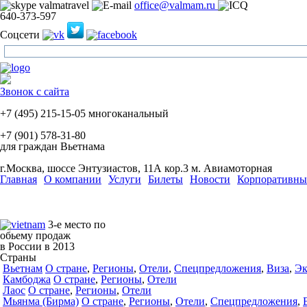
valmatravel
office@valmam.ru
640-373-597
Соцсети
Звонок с сайта
+7 (495)
215-15-05
многоканальный
+7 (901)
578-31-80
для граждан Вьетнама
г.Москва, шоссе Энтузиастов, 11А кор.3
м. Авиамоторная
Главная
О компании
Услуги
Билеты
Новости
Корпоративны
3-е место по
обьему продаж
в России в 2013
Страны
Вьетнам
О стране
,
Регионы
,
Отели
,
Спецпредложения
,
Виза
,
Эк
Камбоджа
О стране
,
Регионы
,
Отели
Лаос
О стране
,
Регионы
,
Отели
Мьянма (Бирма)
О стране
,
Регионы
,
Отели
,
Спецпредложения
,