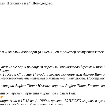
lines. Прибытие в а/п Домодедово.
рт – отель – аэропорт (в Сием Риеп трансфер осуществляется
Great Tonle Sap к рыбацким деревням, крокодиловой ферме и шопин
Апсара.
g, Ta Keo и Chau Say Thevoda и храмового комплекса Ангкор Ват 
забываемые впечатления о жизни местных людей. Посещение храм
 империи Angkor Thom: Южные ворота Angkor Thom, Гигантские 
сти от времени прилета туристов в Сием Рип.
):
 порт Азии в 17-18 вв. (в 1999 г. признан ЮНЕСКО мировым кул
городского базара.
Возвращение в отель.