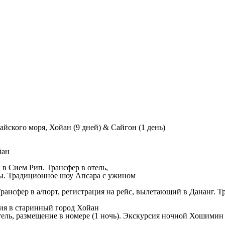
йского моря, Хойан (9 дней) & Сайгон (1 день)
йан
в Сием Рип. Трансфер в отель,
мы. Традиционное шоу Апсара с ужином
нсфер в а/порт, регистрация на рейс, вылетающий в Дананг. Т
рсия в старинный город Хойан
тель, размещение в номере (1 ночь). Экскурсия ночной Хошимин 