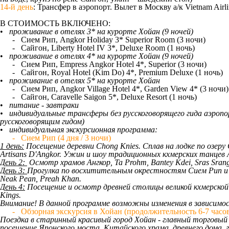
14-й день
: Трансфер в аэропорт. Вылет в Москву а/к Vietnam Air
В СТОИМОСТЬ ВКЛЮЧЕНО:
•
проживание в отелях 3* на курорте Хойан (9 ночей)
- Сием Рип, Angkor Holiday 3* Superior Room (3 ночи)
- Сайгон, Liberty Hotel IV 3*, Deluxe Room (1 ночь)
•
проживание в отелях 4* на курорте Хойан (9 ночей)
- Сием Рип, Empress Angkor Hotel 4*, Superior (3 ночи)
- Сайгон, Royal Hotel (Kim Do) 4*, Premium Deluxe (1 ночь)
•
проживание в отелях 5* на курорте Хойан
- Сием Рип, Angkor Village Hotel 4*, Garden View 4* (3 ночи)
- Сайгон, Caravelle Saigon 5*, Deluxe Resort (1 ночь)
•
питание - завтраки
•
индивидуальные трансферы без русскоговорящего гида аэропо
русскоговорящим гидом)
•
индивидуальная экскурсионная программа:
- Сием Рип (4 дня / 3 ночи)
1 день:
Посещение деревни Chong Knies. Сплав на лодке по озеру 
Artisans D'Angkor. Ужин и шоу традиционных кхмерских танцев 
День 2:
Осмотр храмов Ангкор, Ta Prohm, Bantey Kdei, Sras Sran
День 3:
Прогулка по восхитительным окрестностям Сием Рип и не
Neak Pean, Preah Khan.
День 4:
Посещение и осмотр древней столицы великой кхмерской
Kings.
Внимание! В данной программе возможны изменения в зависимо
- Обзорная экскурсия в Хойан (продолжительность 6-7 часов
Поездка в старинный красивый город Хойан - главный торговый
посещение Японского моста, Китайского храма, древнего дома, 