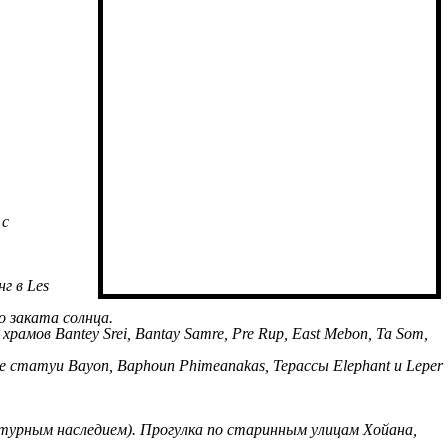
 с
г в Les
до заката солнца.
ов Bantey Srei, Bantay Samre, Pre Rup, East Mebon, Ta Som,
статуи Bayon, Baphoun Phimeanakas, Терассы Elephant и Leper
ьтурным наследием). Прогулка по старинным улицам Хойана,