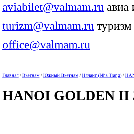
aviabilet@valmam.ru
авиа 
turizm@valmam.ru
туризм
office@valmam.ru
Главная
/
Вьетнам
/
Южный Вьетнам
/
Нячанг (Nha Trang)
/
HAN
HANOI GOLDEN II 