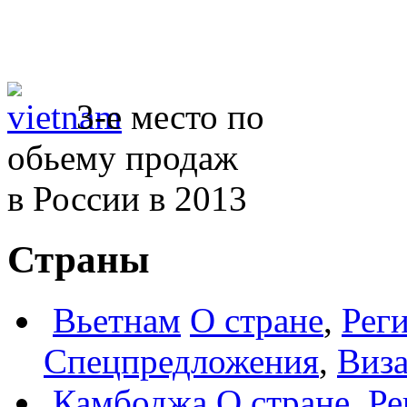
3-е место по
обьему продаж
в России в 2013
Страны
Вьетнам
О стране
,
Рег
Спецпредложения
,
Виз
Камбоджа
О стране
,
Ре