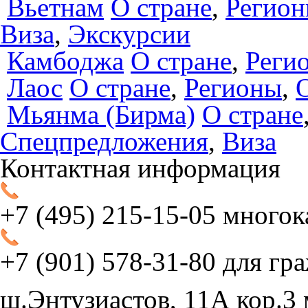
Вьетнам
О стране
,
Регио
Виза
,
Экскурсии
Камбоджа
О стране
,
Реги
Лаос
О стране
,
Регионы
,
Мьянма (Бирма)
О стране
Спецпредложения
,
Виза
Контактная информация
+7 (495)
215-15-05
многок
+7 (901)
578-31-80
для гр
ш.Энтузиастов, 11А кор.3