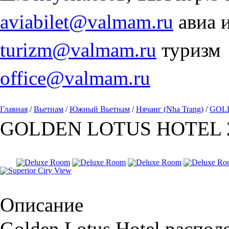
aviabilet@valmam.ru
авиа 
turizm@valmam.ru
туризм
office@valmam.ru
Главная
/
Вьетнам
/
Южный Вьетнам
/
Нячанг (Nha Trang)
/
GOL
GOLDEN LOTUS HOTEL 
Описание
Golden Lotus Hotel распол