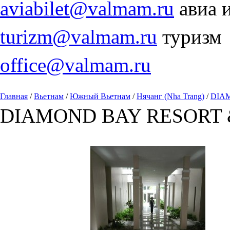
aviabilet@valmam.ru
авиа 
turizm@valmam.ru
туризм
office@valmam.ru
Главная
/
Вьетнам
/
Южный Вьетнам
/
Нячанг (Nha Trang)
/
DIAM
DIAMOND BAY RESORT &