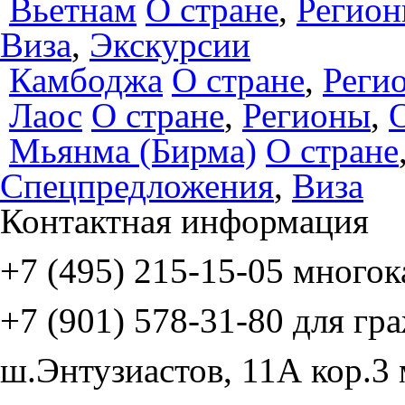
Вьетнам
О стране
,
Регио
Виза
,
Экскурсии
Камбоджа
О стране
,
Реги
Лаос
О стране
,
Регионы
,
Мьянма (Бирма)
О стране
Спецпредложения
,
Виза
Контактная информация
+7 (495)
215-15-05
многок
+7 (901)
578-31-80
для гр
ш.Энтузиастов, 11А кор.3