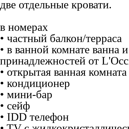
две отдельные кровати.
в номерах
•
частный балкон/терраcа
•
в ванной комнате ванна 
принадлежностей от L'Occ
•
открытая ванная комната 
•
кондиционер
•
мини-бар
•
сейф
•
IDD телефон
•
TV с жидкокристалличе