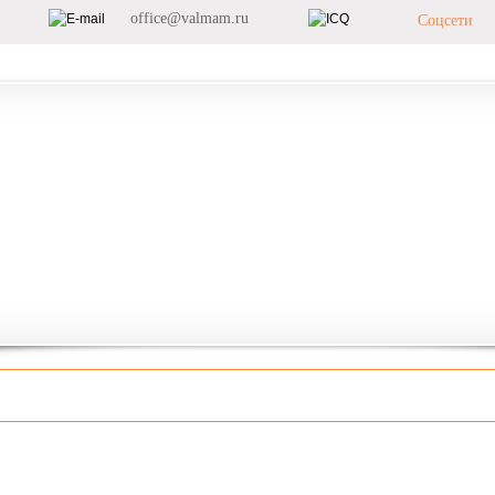
office@valmam.ru
Соцсети
илеты
Новости
Корпоративным клиентам