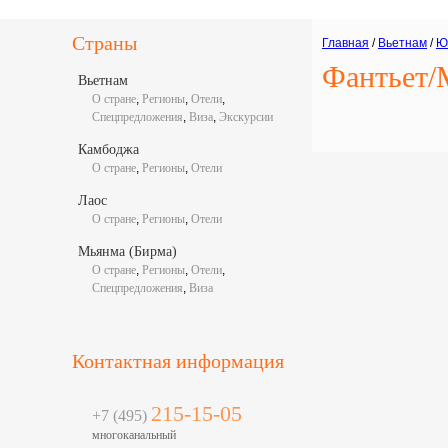
Страны
Главная
/
Вьетнам
/
Ю
Фантьет/М
Вьетнам
О стране
,
Регионы
,
Отели
,
Спецпредложения
,
Виза
,
Экскурсии
Камбоджа
О стране
,
Регионы
,
Отели
Лаос
О стране
,
Регионы
,
Отели
Мьянма (Бирма)
О стране
,
Регионы
,
Отели
,
Спецпредложения
,
Виза
Контактная информация
215-15-05
+7 (495)
многоканальный