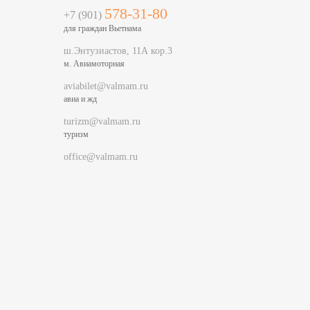
578-31-80
+7 (901)
для граждан Вьетнама
ш.Энтузиастов, 11А кор.3
м. Авиамоторная
aviabilet@valmam.ru
авиа и жд
turizm@valmam.ru
туризм
office@valmam.ru