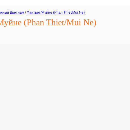
жный Вьетнам
/
Фантьет/Муйне (Phan Thiet/Mui Ne)
уйне (Phan Thiet/Mui Ne)