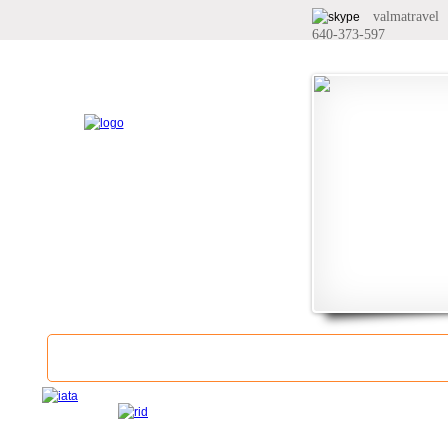
valmatravel
640-373-597
Главная
О компании
Услуги
Б