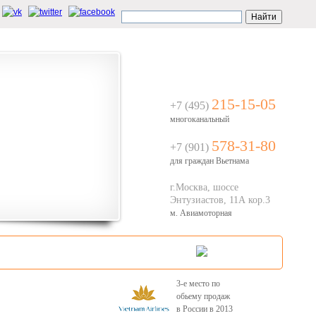
ЗВОНОК С САЙТА
215-15-05
+7 (495)
многоканальный
578-31-80
+7 (901)
для граждан Вьетнама
г.Москва, шоссе
Энтузиастов, 11А кор.3
м. Авиамоторная
Туристам
Контакты
3-е место по
обьему продаж
в России в 2013